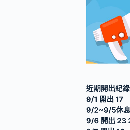
近期開出紀錄
9/1 開出 17
9/2~9/5休
9/6 開出 23 