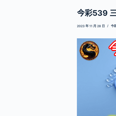
今彩539 
2023 年 11 月 28 日
今彩