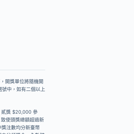
時，開獎單位將隨機開
選號中，如有二個以上
獎 $20,000 參
多，致使頭獎總額超過新
中獎注數均分新臺幣