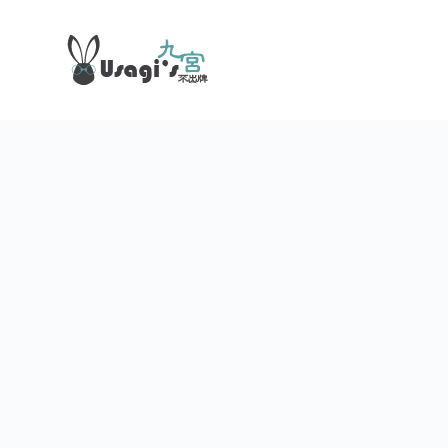
跳
至
主
要
內
容