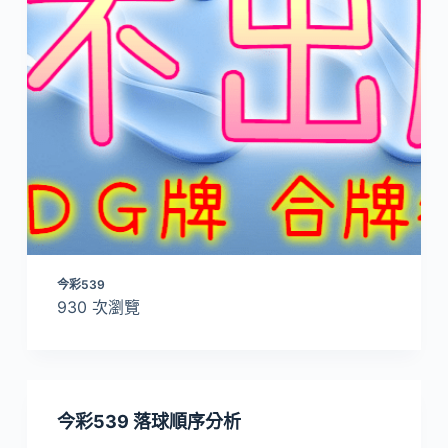
今彩539
930 次瀏覽
今彩539 落球順序分析