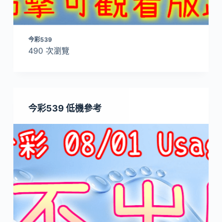
今彩539
490 次瀏覽
今彩539 低機參考