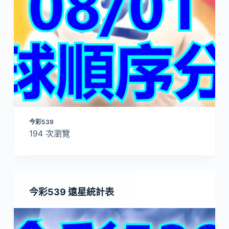
今彩539
194 次瀏覽
今彩539 遠星統計表