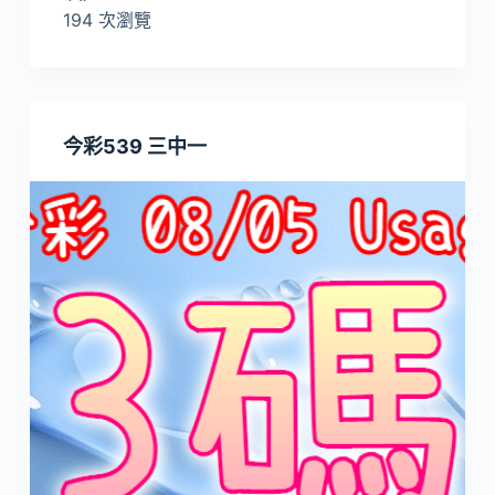
194 次瀏覽
今彩539 三中一