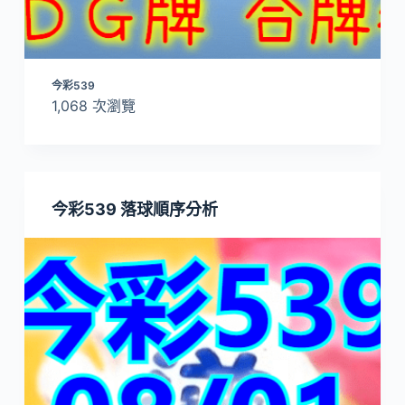
今彩539
1,068 次瀏覽
今彩539 落球順序分析