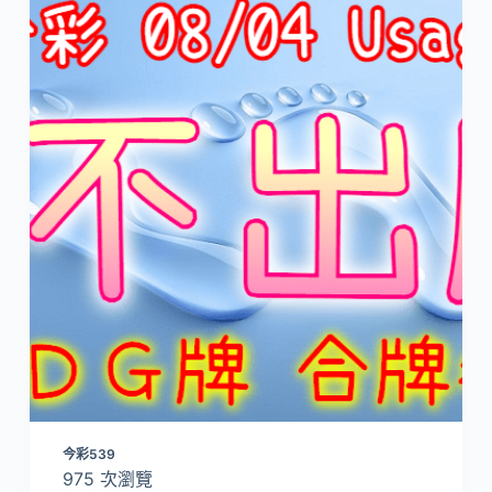
今彩539
975 次瀏覽