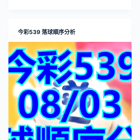
今彩539 落球順序分析