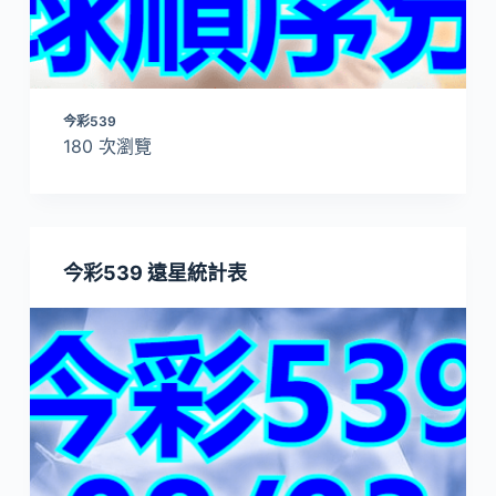
今彩539
180 次瀏覽
今彩539 遠星統計表