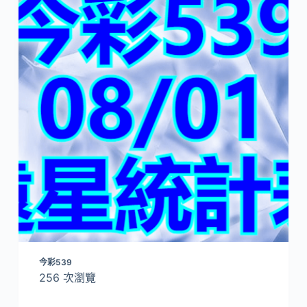
今彩539
256 次瀏覽