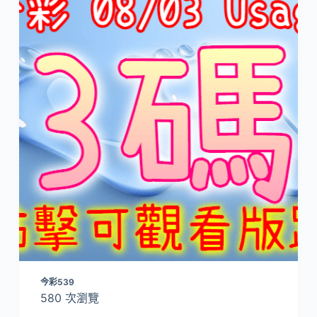
今彩539
580 次瀏覽