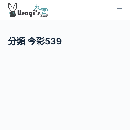
跳
至
主
要
內
分類
今彩539
容