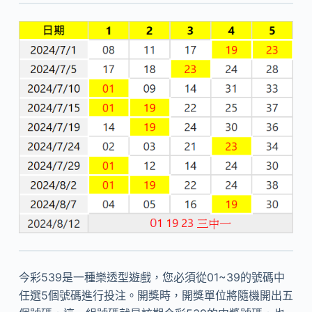
今彩539是一種樂透型遊戲，您必須從01~39的號碼中
任選5個號碼進行投注。開獎時，開獎單位將隨機開出五