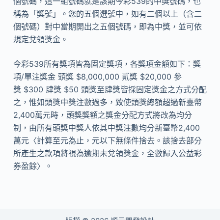
個號碼，這一組號碼就是該期今彩539的中獎號碼，也
稱為「獎號」。您的五個選號中，如有二個以上（含二
個號碼）對中當期開出之五個號碼，即為中獎，並可依
規定兌領獎金。
今彩539所有獎項皆為固定獎項，各獎項金額如下：獎
項/單注獎金 頭獎 $8,000,000 貳獎 $20,000 參
獎 $300 肆獎 $50 頭獎至肆獎皆採固定獎金之方式分配
之，惟如頭獎中獎注數過多，致使頭獎總額超過新臺幣
2,400萬元時，頭獎獎額之獎金分配方式將改為均分
制，由所有頭獎中獎人依其中獎注數均分新臺幣2,400
萬元〈計算至元為止，元以下無條件捨去。該捨去部分
所產生之款項將視為逾期未兌領獎金，全數歸入公益彩
券盈餘〉。