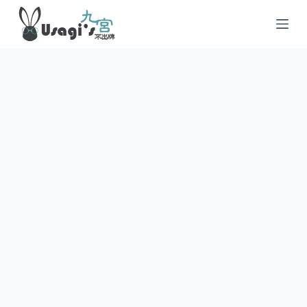
跳
至
主
要
內
容