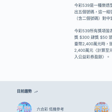
今彩539是一種樂透
出五個號碼，這一組
（含二個號碼）對中
今彩539所有獎項皆為固
獎 $300 肆獎 
臺幣2,400萬元
2,400萬元〈計
入公益彩券盈餘〉。
目前趨勢
六合彩 低機參考