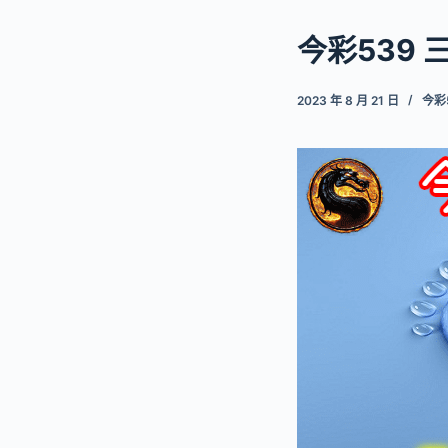
今彩539 
2023 年 8 月 21 日
今彩