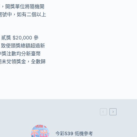
時，開獎單位將隨機開
選號中，如有二個以上
獎 $20,000 參
多，致使頭獎總額超過新
中獎注數均分新臺幣
期未兌領獎金，全數歸
今彩539 低機參考