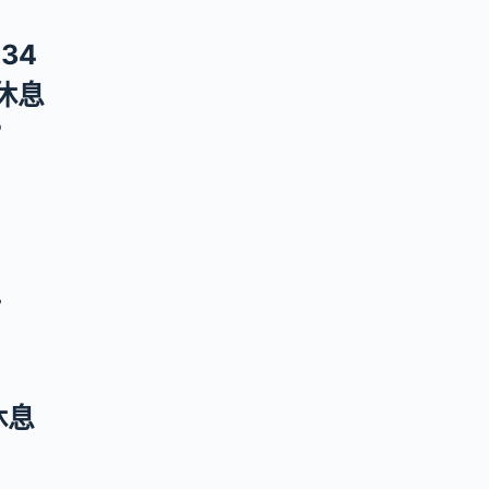
 34
 休息
7
4
6
 休息