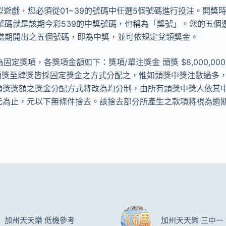
型遊戲，您必須從01~39的號碼中任選5個號碼進行投注。開獎
號碼就是該期今彩539的中獎號碼，也稱為「獎號」。您的五個
當期開出之五個號碼，即為中獎，並可依規定兌領獎金。
定獎項，各獎項金額如下：獎項/單注獎金 頭獎 $8,000,000 貳
$50 頭獎至肆獎皆採固定獎金之方式分配之，惟如頭獎中獎注數過
時，頭獎獎額之獎金分配方式將改為均分制，由所有頭獎中獎人依其
算至元為止，元以下無條件捨去。該捨去部分所產生之款項將視為逾
加州天天樂 低機參考
加州天天樂 三中一