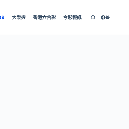
39
大樂透
香港六合彩
今彩報紙