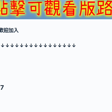
歡迎加入
↓↓↓↓↓↓↓↓↓↓↓↓↓↓↓↓↓
27