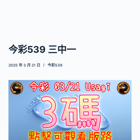
今彩539 三中一
2025 年 3 月 21 日
今彩539