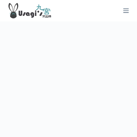
跳
至
主
要
內
容