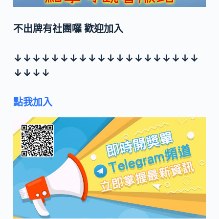
不出牌有社團囉 歡迎加入
↓↓↓↓↓↓↓↓↓↓↓↓↓↓↓↓↓↓↓↓
↓↓↓↓
點我加入