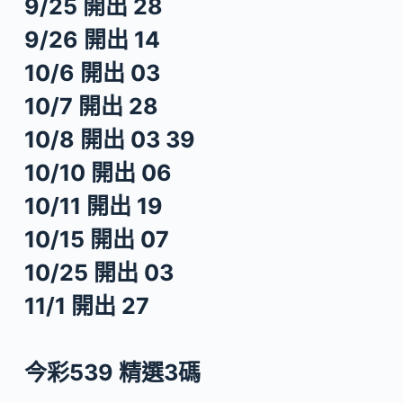
9/25 開出 28
9/26 開出 14
10/6 開出 03
10/7 開出 28
10/8 開出 03 39
10/10 開出 06
10/11 開出 19
10/15 開出 07
10/25 開出 03
11/1 開出 27
今彩539 精選3碼