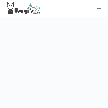
跳
至
主
要
內
容