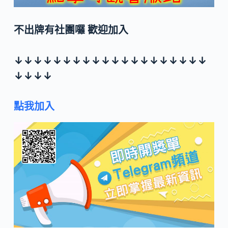
不出牌有社團囉 歡迎加入
↓↓↓↓↓↓↓↓↓↓↓↓↓↓↓↓↓↓↓↓
↓↓↓↓
點我加入