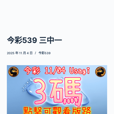
今彩539 三中一
2025 年 11 月 4 日
今彩539