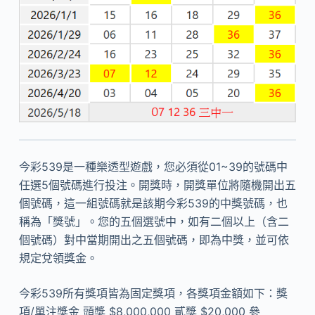
今彩539是一種樂透型遊戲，您必須從01~39的號碼中
任選5個號碼進行投注。開獎時，開獎單位將隨機開出五
個號碼，這一組號碼就是該期今彩539的中獎號碼，也
稱為「獎號」。您的五個選號中，如有二個以上（含二
個號碼）對中當期開出之五個號碼，即為中獎，並可依
規定兌領獎金。
今彩539所有獎項皆為固定獎項，各獎項金額如下：獎
項/單注獎金 頭獎 $8,000,000 貳獎 $20,000 參