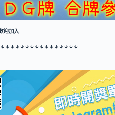
歡迎加入
↓↓↓↓↓↓↓↓↓↓↓↓↓↓↓↓↓