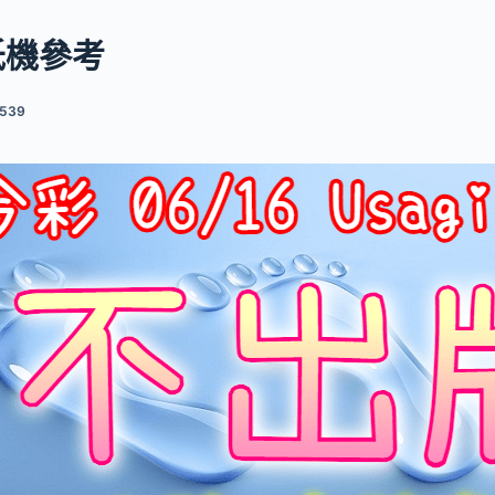
低機參考
539