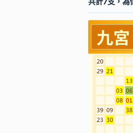
共計7支，為