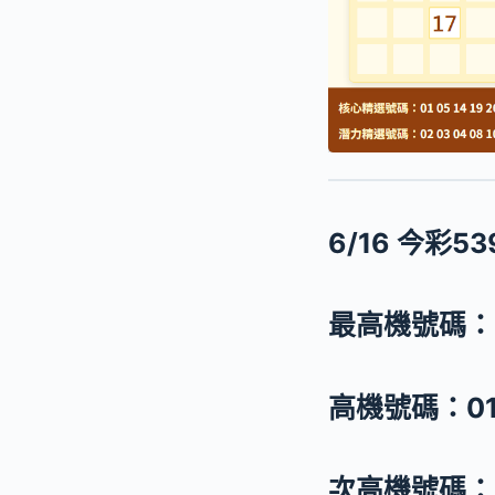
6/16 今彩5
最高機號碼：
高機號碼：
01
次高機號碼：N