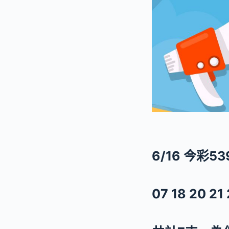
6/16 今彩5
07 18 20 21