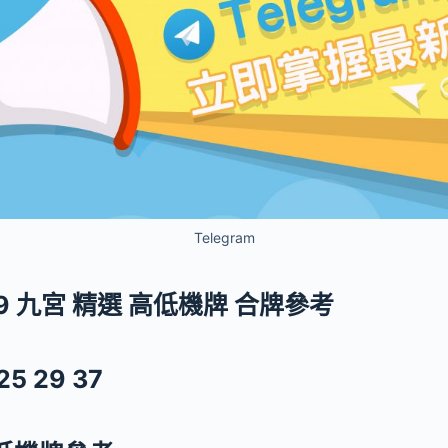
Telegram
39 九宮 精選 高低機牌 合牌參考
 25 29 37