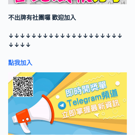
不出牌有社團囉 歡迎加入
↓↓↓↓↓↓↓↓↓↓↓↓↓↓↓↓↓↓↓↓
↓↓↓↓
點我加入