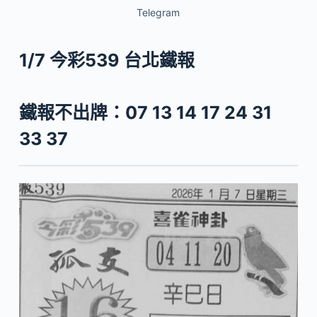
Telegram
1/7 今彩539 台北鐵報
鐵報不出牌：07 13 14 17 24 31
33 37