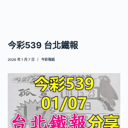
今彩539 台北鐵報
2026 年 1 月 7 日
今彩報紙