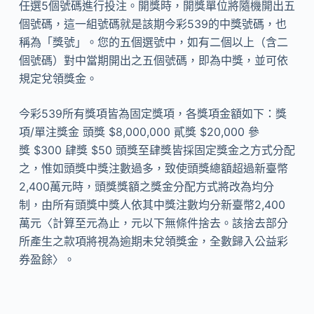
任選5個號碼進行投注。開獎時，開獎單位將隨機開出五
個號碼，這一組號碼就是該期今彩539的中獎號碼，也
稱為「獎號」。您的五個選號中，如有二個以上（含二
個號碼）對中當期開出之五個號碼，即為中獎，並可依
規定兌領獎金。
今彩539所有獎項皆為固定獎項，各獎項金額如下：獎
項/單注獎金 頭獎 $8,000,000 貳獎 $20,000 參
獎 $300 肆獎 $50 頭獎至肆獎皆採固定獎金之方式分配
之，惟如頭獎中獎注數過多，致使頭獎總額超過新臺幣
2,400萬元時，頭獎獎額之獎金分配方式將改為均分
制，由所有頭獎中獎人依其中獎注數均分新臺幣2,400
萬元〈計算至元為止，元以下無條件捨去。該捨去部分
所產生之款項將視為逾期未兌領獎金，全數歸入公益彩
券盈餘〉。