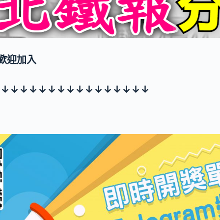
歡迎加入
↓↓↓↓↓↓↓↓↓↓↓↓↓↓↓↓↓