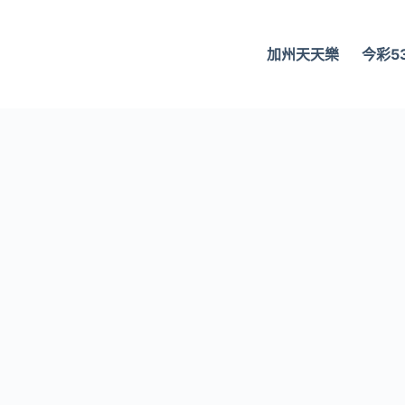
加州天天樂
今彩5