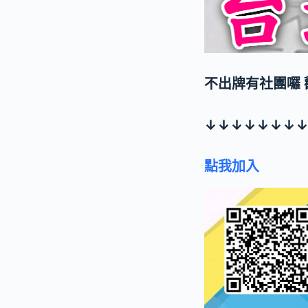
不出牌有社團囉 
↓↓↓↓↓↓↓
點我加入