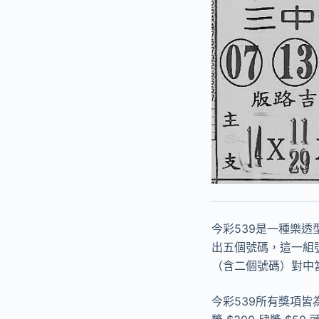
今彩539是一種樂透
出五個號碼，這一組
（含二個號碼）對中
今彩539所有獎項皆為固