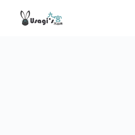
跳
至
主
要
內
容