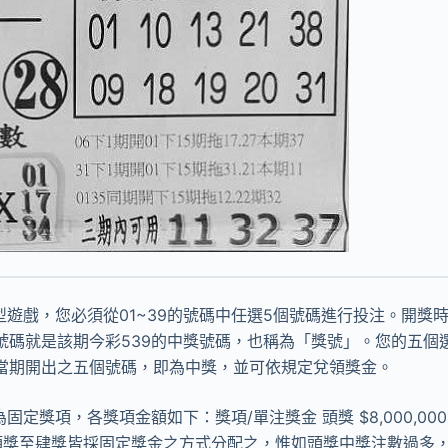
型遊戲，您必須從01~39的號碼中任選5個號碼進行投注。開獎
號碼就是該期今彩539的中獎號碼，也稱為「獎號」。您的五個
當期開出之五個號碼，即為中獎，並可依規定兌領獎金。
定獎項，各獎項金額如下：獎項/單注獎金 頭獎 $8,000,000 貳
$50 頭獎至肆獎皆採固定獎金之方式分配之，惟如頭獎中獎注數過