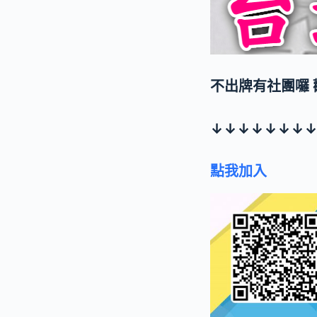
不出牌有社團囉 
↓↓↓↓↓↓↓
點我加入