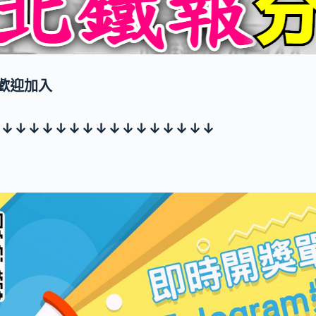
歡迎加入
↓↓↓↓↓↓↓↓↓↓↓↓↓↓↓↓↓