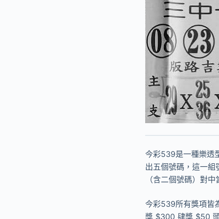
今彩539是一種樂透
出五個號碼，這一組
（含二個號碼）對中
今彩539所有獎項皆為固
獎 $300 肆獎 