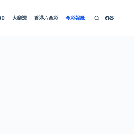
39
大樂透
香港六合彩
今彩報紙