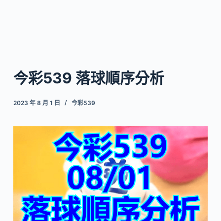
今彩539 落球順序分析
2023 年 8 月 1 日
今彩539