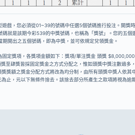
型遊戲，您必須從01~39的號碼中任選5個號碼進行投注。開獎
號碼就是該期今彩539的中獎號碼，也稱為「獎號」。您的五個
當期開出之五個號碼，即為中獎，並可依規定兌領獎金。
定獎項，各獎項金額如下：獎項/單注獎金 頭獎 $8,000,000 貳
$50 頭獎至肆獎皆採固定獎金之方式分配之，惟如頭獎中獎注數過
時，頭獎獎額之獎金分配方式將改為均分制，由所有頭獎中獎人依其
算至元為止，元以下無條件捨去。該捨去部分所產生之款項將視為逾