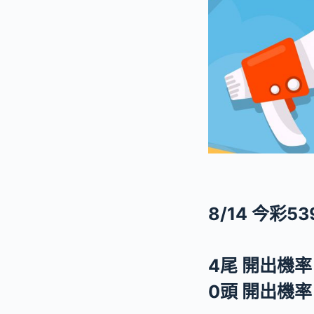
8/14 今彩5
4尾 開出機率 
0頭 開出機率