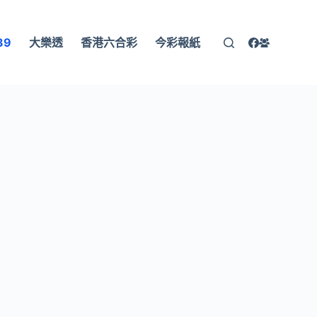
39
大樂透
香港六合彩
今彩報紙