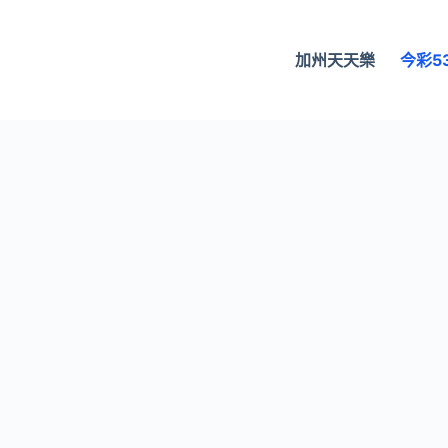
加州天天樂
今彩5