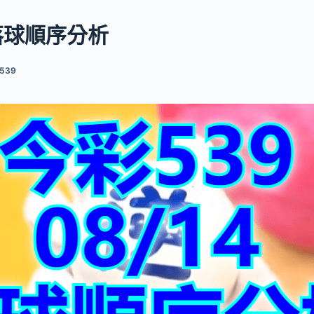
 落球順序分析
539