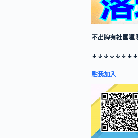
不出牌有社團囉 
↓↓↓↓↓↓↓
點我加入