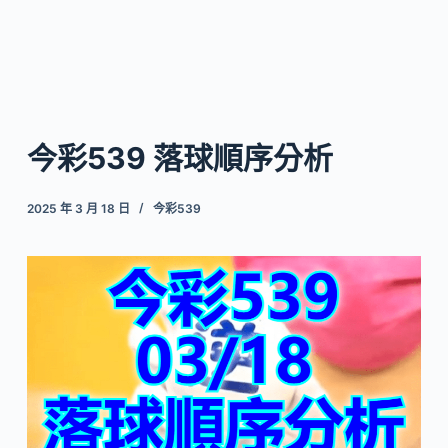
今彩539 落球順序分析
2025 年 3 月 18 日
今彩539