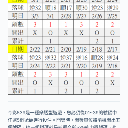
今彩539是一種樂透型遊戲，您必須從01~39的號碼中
任選5個號碼進行投注。開獎時，開獎單位將隨機開出五
個號碼，這一組號碼就是該期今彩539的中獎號碼，也