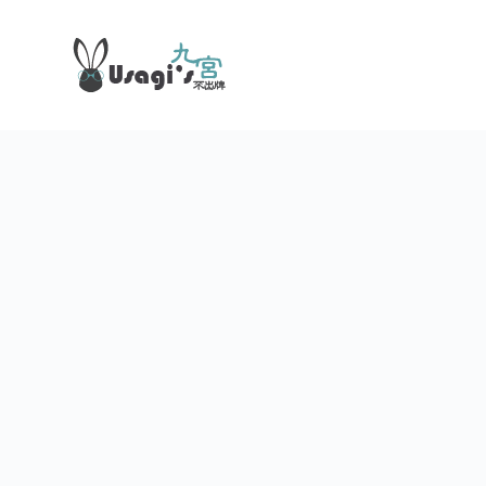
跳
至
主
要
內
容