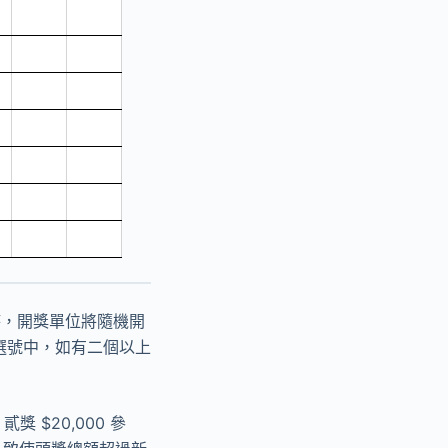
時，開獎單位將隨機開
選號中，如有二個以上
獎 $20,000 參