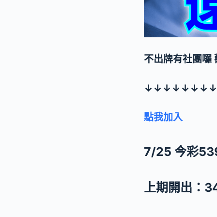
不出牌有社團囉 
↓↓↓↓↓↓↓
點我加入
7/25 今彩5
上期開出：3