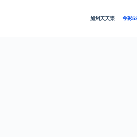
加州天天樂
今彩5