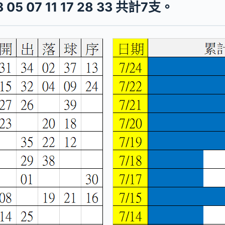
5 07 11 17 28 33 共計7支。