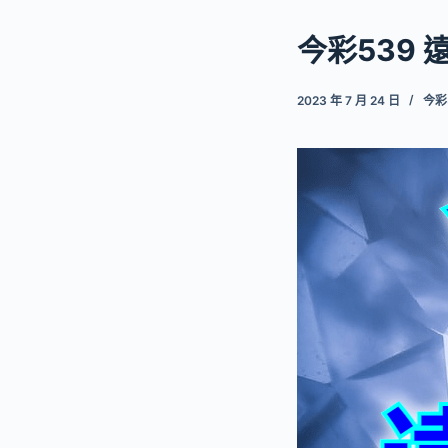
今彩539 
2023 年 7 月 24 日
今彩