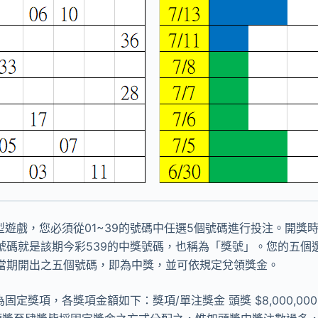
型遊戲，您必須從01~39的號碼中任選5個號碼進行投注。開獎
號碼就是該期今彩539的中獎號碼，也稱為「獎號」。您的五個
當期開出之五個號碼，即為中獎，並可依規定兌領獎金。
定獎項，各獎項金額如下：獎項/單注獎金 頭獎 $8,000,000 貳