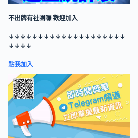
不出牌有社團囉 歡迎加入
↓↓↓↓↓↓↓↓↓↓↓↓↓↓↓↓↓↓↓↓
↓↓↓↓
點我加入