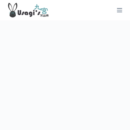
跳
至
主
要
內
容