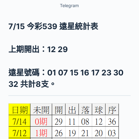
Telegram
7/15 今彩539 遠星統計表
上期開出：12 29
遠星號碼：01 07 15 16 17 23 30
32 共計8支。