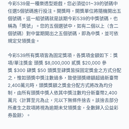
今彩539是一種樂透型遊戲，您必須從01~39的號碼中
任選5個號碼進行投注。開獎時，開獎單位將隨機開出五
個號碼，這一組號碼就是該期今彩539的中獎號碼，也
稱為「獎號」。您的五個選號中，如有二個以上（含二
個號碼）對中當期開出之五個號碼，即為中獎，並可依
規定兌領獎金。
今彩539所有獎項皆為固定獎項，各獎項金額如下：獎
項/單注獎金 頭獎 $8,000,000 貳獎 $20,000 參
獎 $300 肆獎 $50 頭獎至肆獎皆採固定獎金之方式分配
之，惟如頭獎中獎注數過多，致使頭獎總額超過新臺幣
2,400萬元時，頭獎獎額之獎金分配方式將改為均分
制，由所有頭獎中獎人依其中獎注數均分新臺幣2,400
萬元〈計算至元為止，元以下無條件捨去。該捨去部分
所產生之款項將視為逾期未兌領獎金，全數歸入公益彩
券盈餘〉。