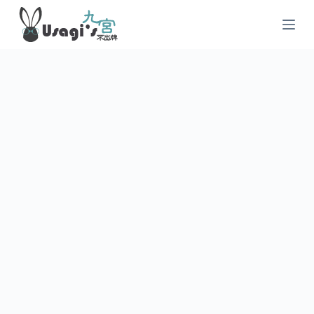
跳
至
主
要
內
容