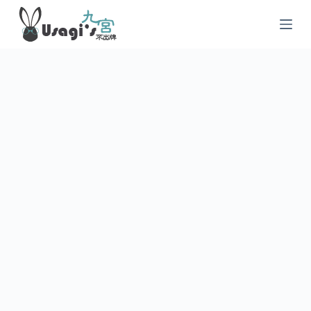
跳
至
主
要
內
容