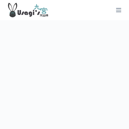
跳
至
主
要
內
容