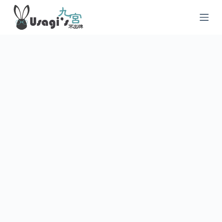
跳
至
主
要
內
容