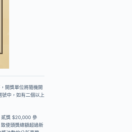
時，開獎單位將隨機開
選號中，如有二個以上
獎 $20,000 參
多，致使頭獎總額超過新