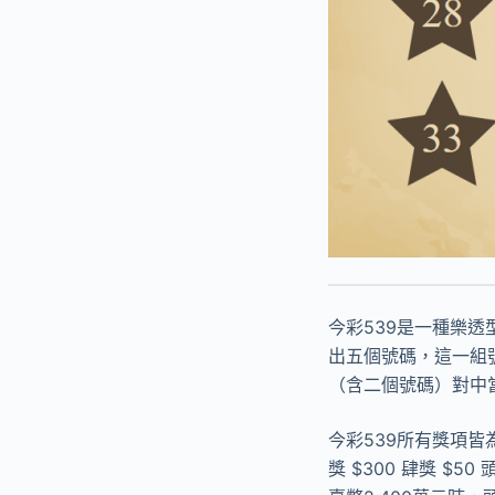
今彩539是一種樂透
出五個號碼，這一組
（含二個號碼）對中
今彩539所有獎項皆為固
獎 $300 肆獎 