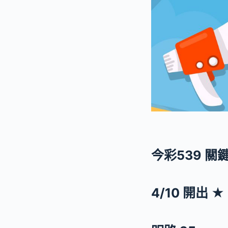
今彩539 關
4/10 開出 ★