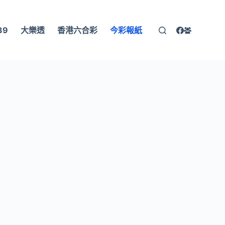
39
大樂透
香港六合彩
今彩報紙