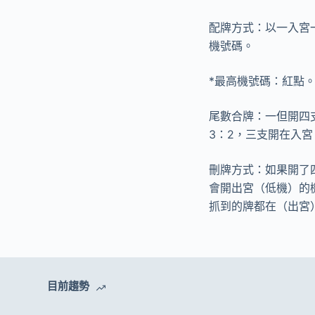
配牌方式：以一入宮
機號碼。
*最高機號碼：紅點
尾數合牌：一但開四
3：2，三支開在入
刪牌方式：如果開了
會開出宮（低機）的
抓到的牌都在（出宮
目前趨勢