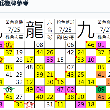
低機牌參考