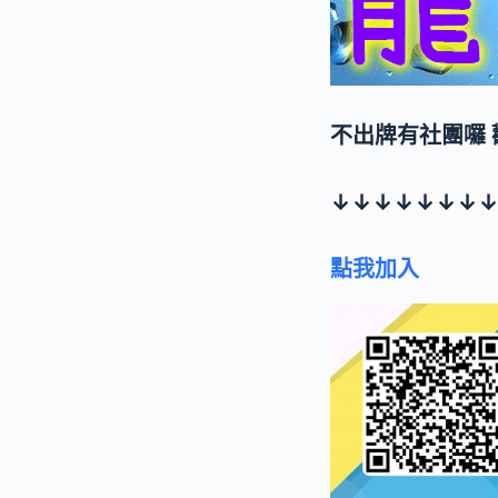
不出牌有社團囉 
↓↓↓↓↓↓↓
點我加入