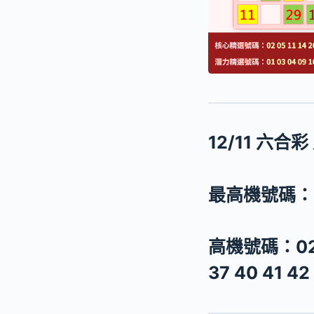
12/11 六合
最高機號碼：
高機號碼：
02
37 40 41 42