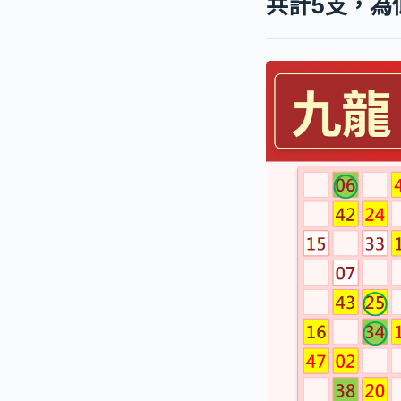
共計5支，為