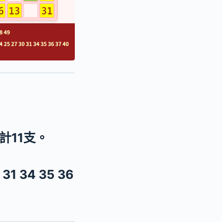
計11支。
 31 34 35 36