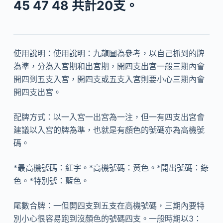
45 47 48
共計20支。
使用說明：使用說明：九龍圖為參考，以自己抓到的牌
為準，分為入宮期和出宮期，開四支出宮一般三期內會
開四到五支入宮，開四支或五支入宮則要小心三期內會
開四支出宮。
配牌方式：以一入宮一出宮為一注，但一有四支出宮會
建議以入宮的牌為準，也就是有顏色的號碼亦為高機號
碼。
*最高機號碼：紅字。*高機號碼：黃色。*開出號碼：綠
色。*特別號：藍色。
尾數合牌：一但開四支到五支在高機號碼，三期內要特
別小心很容易跑到沒顏色的號碼四支。一般時期以3：