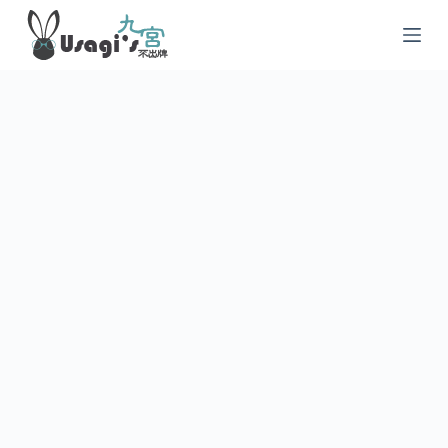
跳
至
主
要
內
容