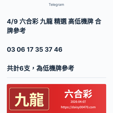
Telegram
4/9 六合彩 九龍 精選 高低機牌 合
牌參考
03 06 17 35 37 46
共計6支，為低機牌參考