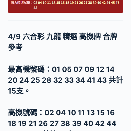
4/9 六合彩 九龍 精選 高機牌 合牌
參考
最高機號碼：
01 05 07 09 12 14
20 24 25 28 32 33 34 41 43
共計
15支。
高機號碼：
02 04 10 11 13 15 16
18 19 21 26 27 38 39 40 42 44