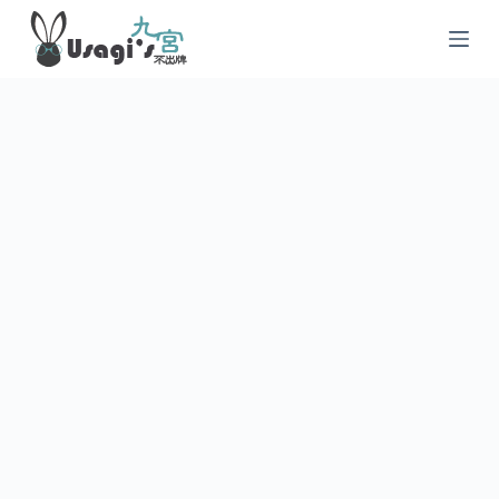
跳
至
主
要
內
容