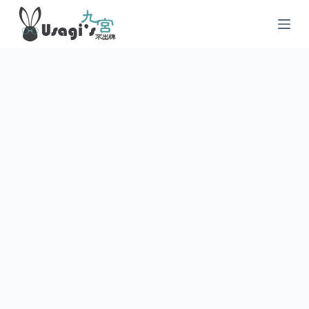
跳
至
主
要
內
容