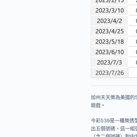
加州天天樂為美國的
遊戲。
今彩539是一種樂透
出五個號碼，這一組
（含二個號碼）對中