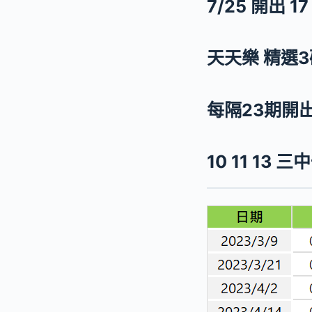
7/25 開出 17
天天樂 精選3
每隔23期開
10 11 13 三