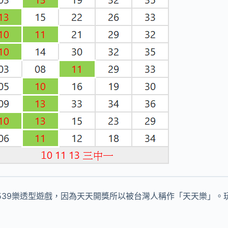
539樂透型遊戲，因為天天開獎所以被台灣人稱作「天天樂」。玩