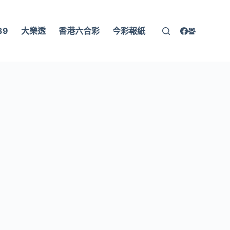
39
大樂透
香港六合彩
今彩報紙