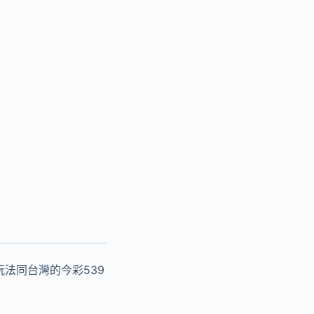
法同台灣的今彩539