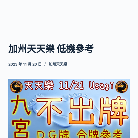
加州天天樂 低機參考
2023 年 11 月 20 日
加州天天樂