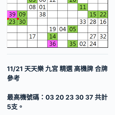
11/21 天天樂 九宮 精選 高機牌 合牌
參考
最高機號碼：03 20 23 30 37 共計
5支。