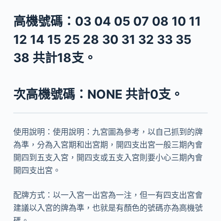
高機號碼：03 04 05 07 08 10 11
12 14 15 25 28 30 31 32 33 35
38 共計18支。
次高機號碼：NONE 共計0支。
使用說明：使用說明：九宮圖為參考，以自己抓到的牌
為準，分為入宮期和出宮期，開四支出宮一般三期內會
開四到五支入宮，開四支或五支入宮則要小心三期內會
開四支出宮。
配牌方式：以一入宮一出宮為一注，但一有四支出宮會
建議以入宮的牌為準，也就是有顏色的號碼亦為高機號
碼。