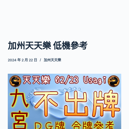
加州天天樂 低機參考
2024 年 2 月 22 日
加州天天樂