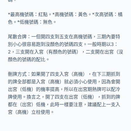
*最高機號碼：紅點。*高機號碼：黃色。*次高號碼：橘
色。*低機號碼：無色。
尾數合牌：一但開四支到五支在高機號碼，三期內要特
別小心很容易跑到沒顏色的號碼四支。一般時期以3：
2，三支開在入宮（有顏色的號碼），二支開在出宮（沒
顏色的號碼的配比。
刪牌方式：如果開了四支入宮（高機），在下三期抓到
的牌全部都是入宮（高機）就必須小心使用，因為會開
出宮（低機）的機率提高，所以在出宮期熱牌可以配冷
牌使用。換言之，開了四支在出宮（低機），抓到的牌
都在（出宮）低機，此時一樣要注意，建議配上一支入
宮（高機）立柱使用。