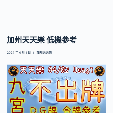
加州天天樂 低機參考
2024 年 4 月 1 日
加州天天樂