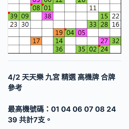
4/2 天天樂 九宮 精選 高機牌 合牌
參考
最高機號碼：01 04 06 07 08 24
39 共計7支。