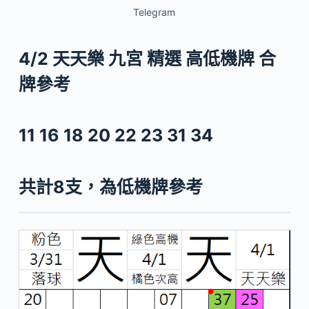
Telegram
4/2 天天樂 九宮 精選 高低機牌 合
牌參考
11 16 18 20 22 23 31 34
共計8支，為低機牌參考