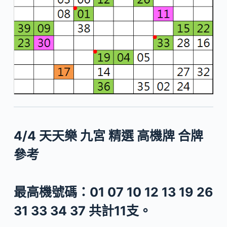
4/4 天天樂 九宮 精選 高機牌 合牌
參考
最高機號碼：01 07 10 12 13 19 26
31 33 34 37 共計11支。