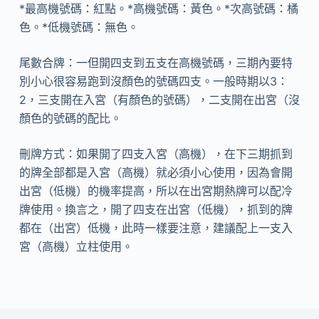
*最高機號碼：紅點。*高機號碼：黃色。*次高號碼：橘
色。*低機號碼：無色。
尾數合牌：一但開四支到五支在高機號碼，三期內要特
別小心很容易跑到沒顏色的號碼四支。一般時期以3：
2，三支開在入宮（有顏色的號碼），二支開在出宮（沒
顏色的號碼的配比。
刪牌方式：如果開了四支入宮（高機），在下三期抓到
的牌全部都是入宮（高機）就必須小心使用，因為會開
出宮（低機）的機率提高，所以在出宮期熱牌可以配冷
牌使用。換言之，開了四支在出宮（低機），抓到的牌
都在（出宮）低機，此時一樣要注意，建議配上一支入
宮（高機）立柱使用。