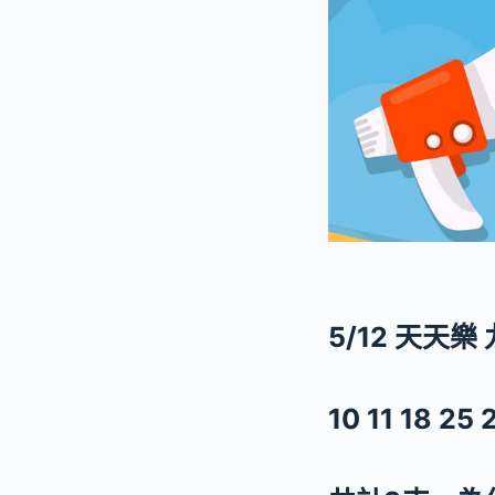
5/12 天天
10 11 18 25 