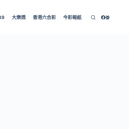
39
大樂透
香港六合彩
今彩報紙