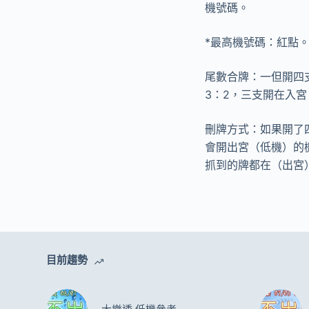
機號碼。
*最高機號碼：紅點
尾數合牌：一但開四
3：2，三支開在入
刪牌方式：如果開了
會開出宮（低機）的
抓到的牌都在（出宮
目前趨勢