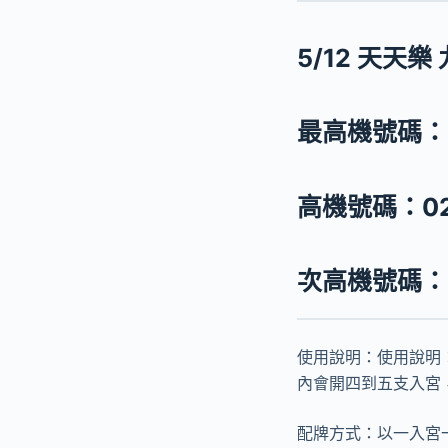
5/12 天天樂
最高機號碼：01
高機號碼：02 0
次高機號碼：0
使用說明：使用說明
內會開四到五支入宮
配牌方式：以一入宮