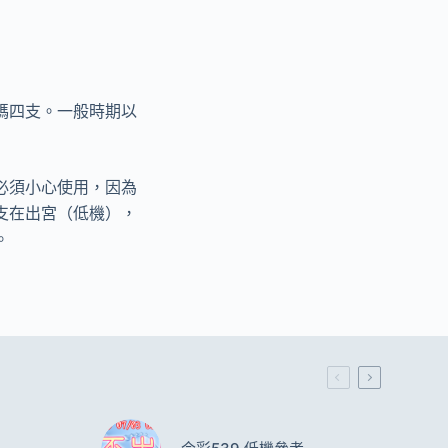
碼四支。一般時期以
必須小心使用，因為
支在出宮（低機），
。