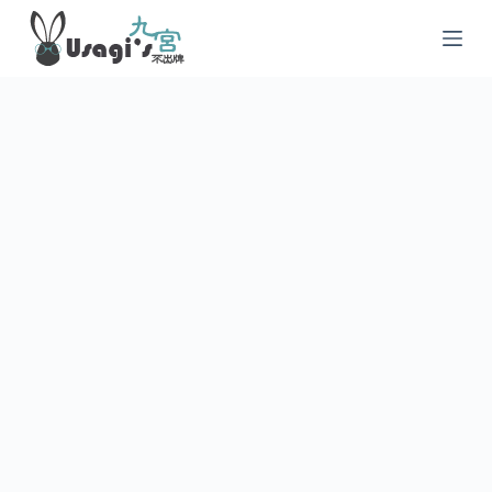
跳
至
主
要
內
容