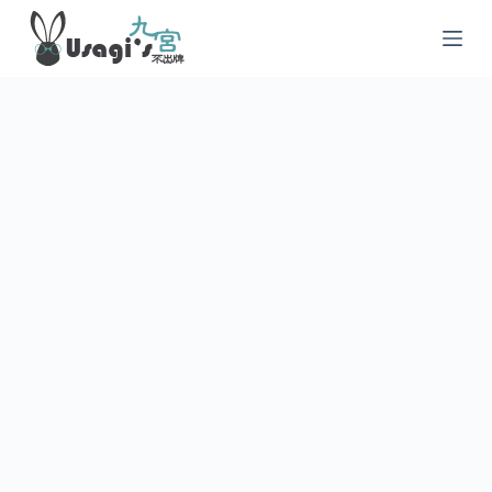
跳
至
主
要
內
容