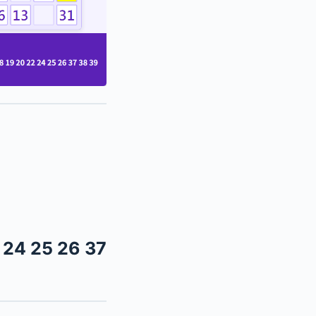
2 24 25 26 37