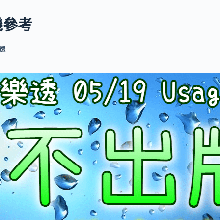
機參考
透