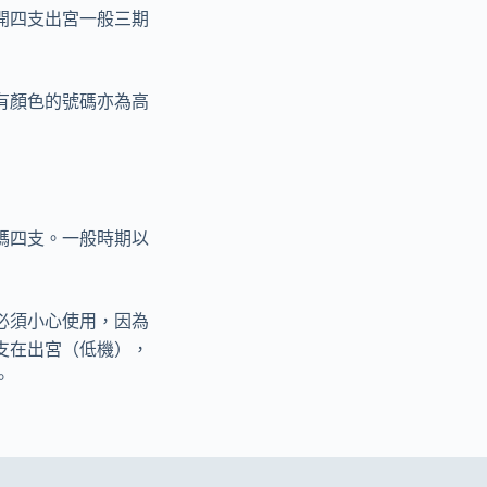
開四支出宮一般三期
有顏色的號碼亦為高
碼四支。一般時期以
必須小心使用，因為
支在出宮（低機），
。