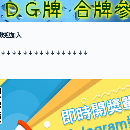
歡迎加入
↓↓↓↓↓↓↓↓↓↓↓↓↓↓↓↓↓