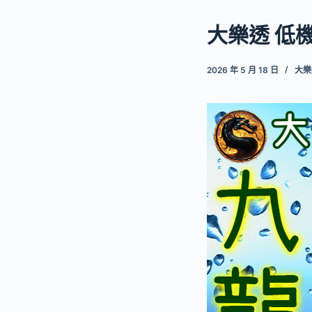
大樂透 低
2026 年 5 月 18 日
大樂