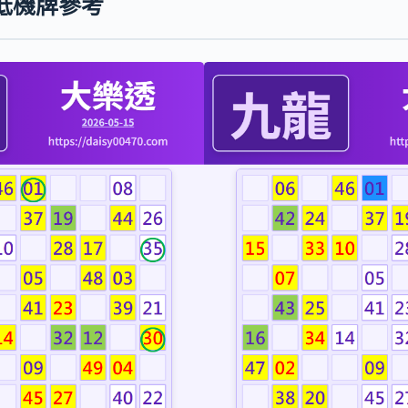
低機牌參考