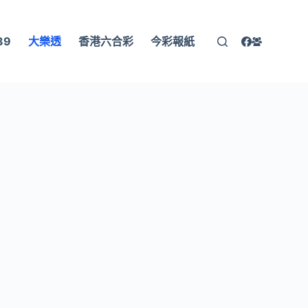
39
大樂透
香港六合彩
今彩報紙