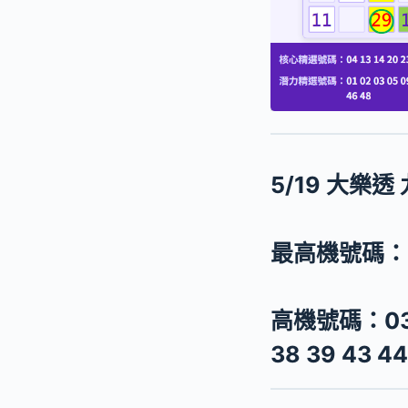
5/19 大樂
最高機號碼：
高機號碼：
03
38 39 43 44