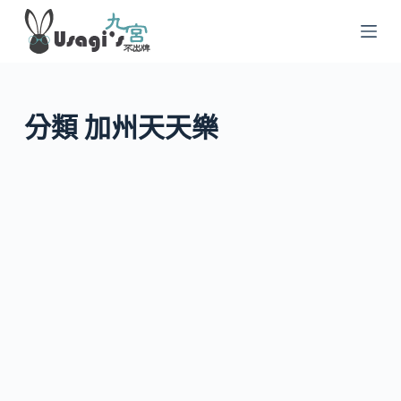
跳
至
主
要
內
分類
加州天天樂
容