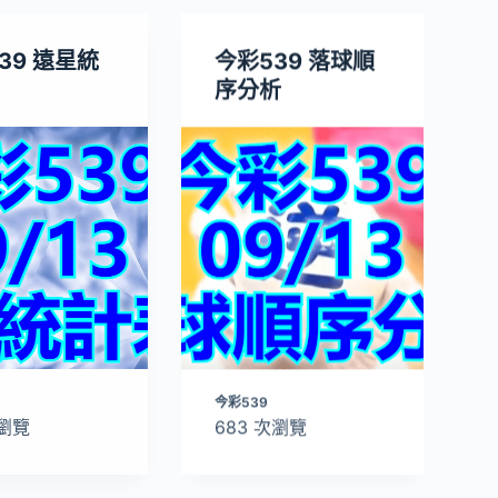
39 遠星統
今彩539 落球順
序分析
今彩539
次瀏覽
683 次瀏覽