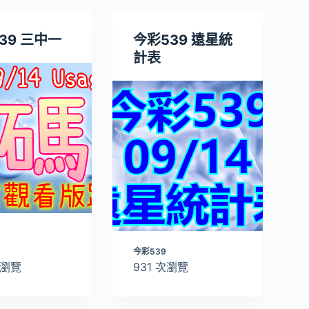
39 三中一
今彩539 遠星統
計表
今彩539
 次瀏覽
931 次瀏覽