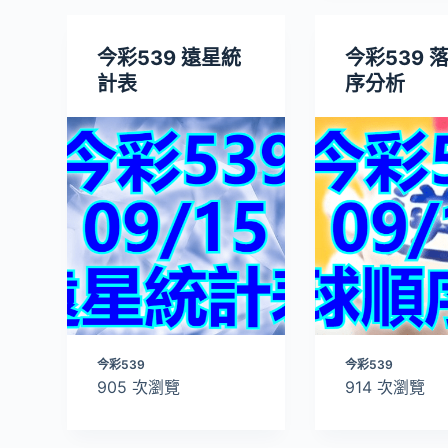
今彩539 遠星統
今彩539 
計表
序分析
今彩539
今彩539
905 次瀏覽
914 次瀏覽