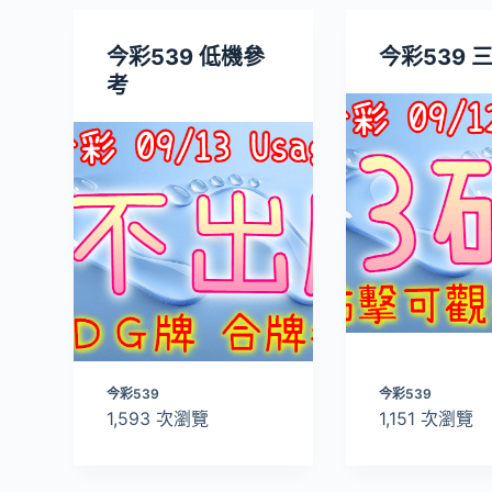
今彩539 低機參
今彩539 
考
今彩539
今彩539
1,593 次瀏覽
1,151 次瀏覽