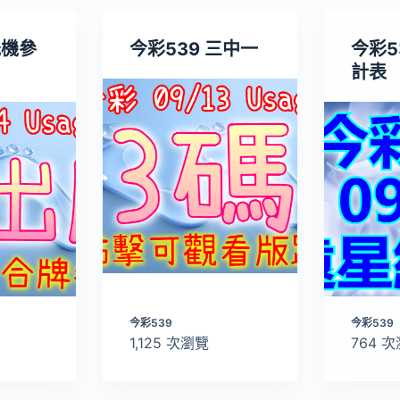
低機參
今彩539 三中一
今彩5
計表
今彩539
今彩539
1,125 次瀏覽
764 