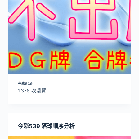
今彩539
1,378 次瀏覽
今彩539 落球順序分析