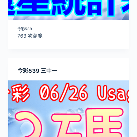
今彩539
763 次瀏覽
今彩539 三中一