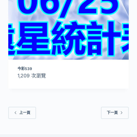
今彩539
1,209 次瀏覽
上一頁
下一頁