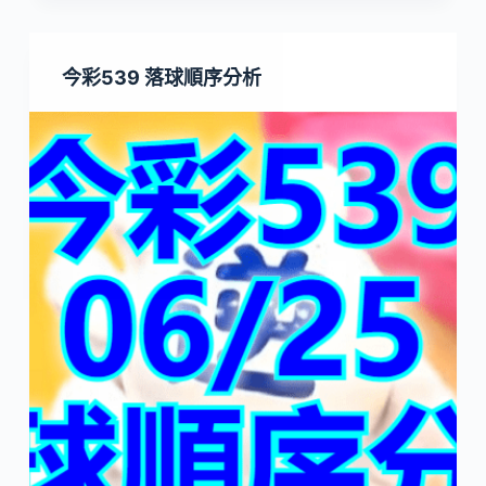
今彩539 落球順序分析