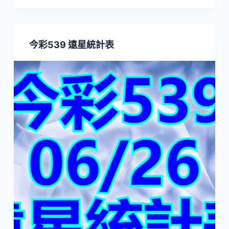
今彩539 遠星統計表