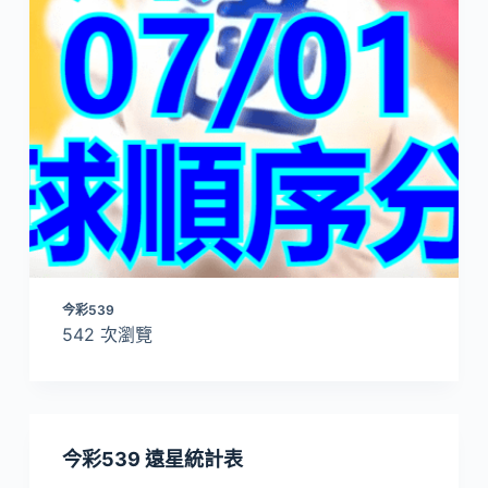
今彩539
542 次瀏覽
今彩539 遠星統計表