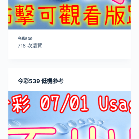
今彩539
718 次瀏覽
今彩539 低機參考