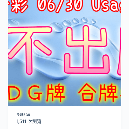
今彩539
1,511 次瀏覽