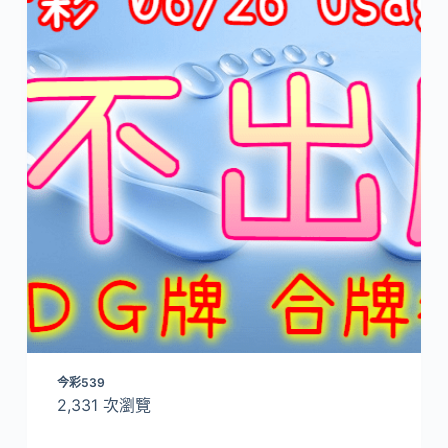
今彩539
2,331 次瀏覽