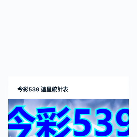
今彩539 遠星統計表