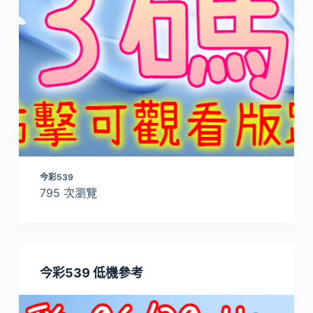
今彩539
795 次瀏覽
今彩539 低機參考