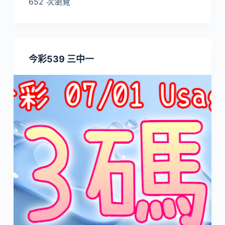
652 次瀏覽
今彩539 三中一