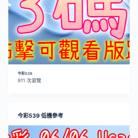
今彩539
911 次瀏覽
今彩539 低機參考