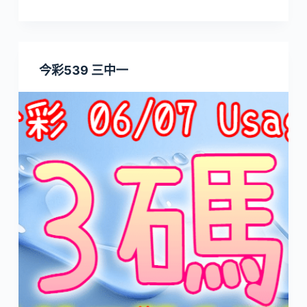
今彩539 三中一