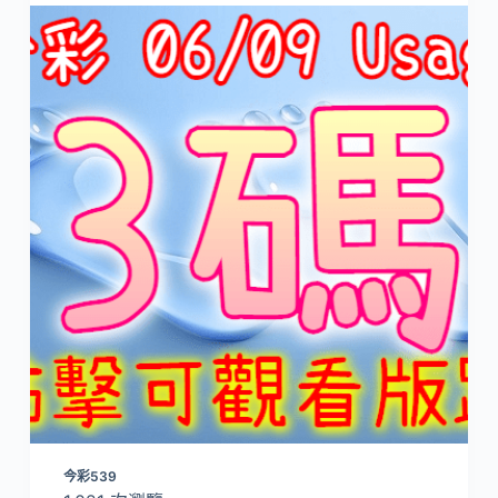
今彩539