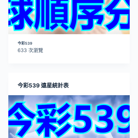
今彩539
633 次瀏覽
今彩539 遠星統計表