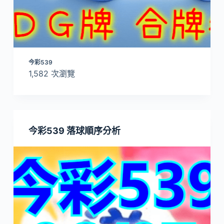
今彩539
1,582 次瀏覽
今彩539 落球順序分析