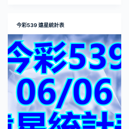
今彩539 遠星統計表