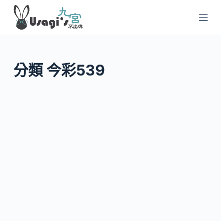
跳
至
主
要
內
分類
今彩539
容