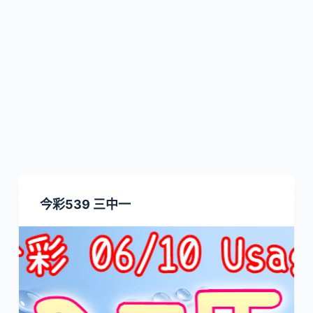
今彩539 三中一