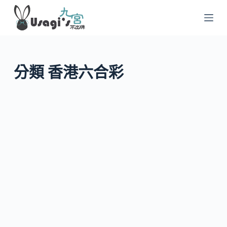
跳
至
主
要
內
分類
香港六合彩
容