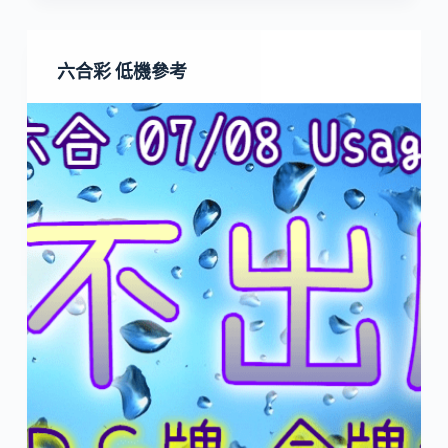
六合彩 低機參考