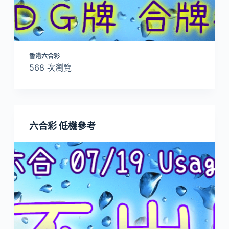
香港六合彩
568 次瀏覽
六合彩 低機參考