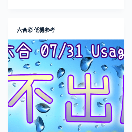
六合彩 低機參考