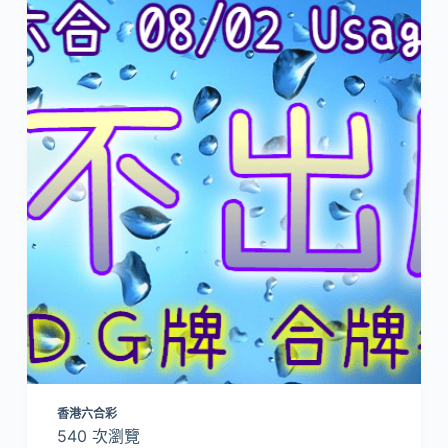
香港六合彩
540 次瀏覽