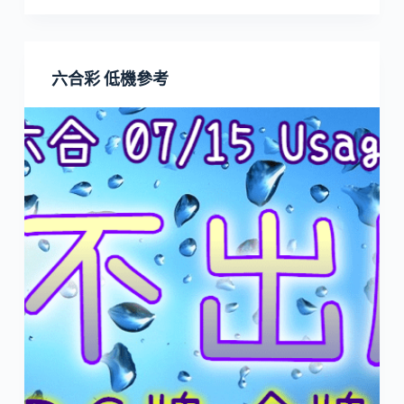
六合彩 低機參考